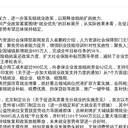
续发力，进一步落实稳就业政策，以期释放稳岗扩岗效力。
和产业政策紧紧围绕“就业优先”的目标展开，从实际效果来看，在促
形势有望总体保持稳定。
力资源社会保障部新闻发言人崔鹏程介绍，人力资源社会保障部门主
度；聚焦劳动者能力提升，增强职业技能培训针对性实效性；聚焦人
国城镇新增就业695万人，完成全年目标任务的58％。
保险稳岗返还政策力度、扩大社会保险补贴范围等举措，减轻了企业
授王孝松表示。
少用工成本超过900亿元，向参保企业发放稳岗资金62亿元，支持培
月印发的《关于进一步加大稳就业政策支持力度的通知》从7个方面提
力稳就业、稳企业、稳市场、稳预期。
将挖掘培育就业增量，抓好重点领域岗位挖潜扩容方案实施，会同相
落细就业补贴、税费优惠、担保贷款等政策，推广一键申领、直补快
如，北京制定出台《关于促进高质量充分就业的实施意见》，首次以
贵州省14部门制定出台《进一步稳定和扩大就业若干措施》，其中明
时公益性岗位安置脱贫劳动力等困难群体；吉林则将扩大城镇新增就
6885吉人在线”平台发布，并针对2101个5000万元以上重大项目
持续恢复和政策效能释放，未来就业形势有望进一步好转。
坚强的支撑作用，特别是服务业发展势头较好，文旅消费带动了相关