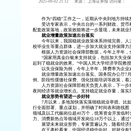
2025-09-02 21:12
来源：
上海证券报
访问量：
作为“四稳”工作之一，近期从中央到地方持
受访专家表示，中央出台的一系列财政、货币
配套政策落地，政策效能将进一步显现，未来就业
就业增量政策加速出台落实
今年以来，我国稳就业政策体系持续完善。人
校毕业生等重点群体，进一步加大就业支持保障力
根据人力资源社会保障部数据，今年上半年，全
“国家用真金白银来支持就业，包括加大失业
起到了稳就业的效果。”中国人民大学经济学院教
以失业保险为例，今年上半年，降费率为企业减
就业增量政策加速出台落实。国务院办公厅7
例、阶段性缓缴社保费、强化技能培训等政策，着
人力资源社会保障部相关负责人表示，下一步
夜间经济等就业增长点。支持稳定就业存量，落实
就业形势有望进一步好转
7月以来，多地加快落实落细稳就业举措。比
行全面部署、重点谋划，并明确了时间表和路线图；
领域及以工代赈岗位超40万个，统筹资金开发临
力、消费新热点等领域开发岗位18万个以上，通过“9
展望未来就业形势，专家普遍认为，随着经济
在王孝松看来，中国经济稳中向好，对就业有