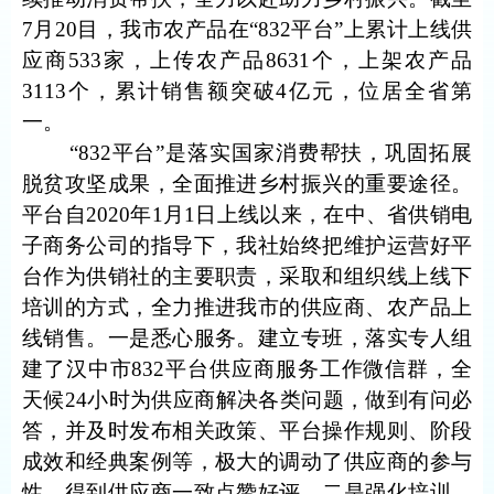
7
月
20
目，我市农产品在“
832
平台
”上累计上线供
应商
533
家，上传农产品
8631
个，上架农产品
3113
个，累计销售额突破
4
亿元，位居全省第
一。
“
832
平台”是落实国家消费帮扶，巩固拓展
脱贫攻坚成果，全面推进乡村振兴的重要途径。
平台自
2020
年
1
月
1
日上线以来，在中、省供销电
子商务公司的指导下，我社始终把维护运营好平
台作为供销社的主要职责，采取和组织线上线下
培训的方式，全力推进我市的供应商、农产品上
线销售。一是悉心服务。建立专班，落实专人组
建了汉中市
832
平台供应商服务工作微信群，全
天候
24
小时为供应商解决各类问题，做到有问必
答，并及时发布相关政策、平台操作规则、阶段
成效和经典案例等，极大的调动了供应商的参与
性，得到供应商一致点赞好评。二是强化培训。