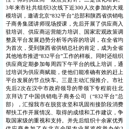
3
年来市社共组织
3
次线下近
300
人次参加的大规
模培训，邀请北京
“832
平台
”
总部和陕西省供销电
子商务集团讲师现场授课，先后开展了供应商入
驻培训、供应商运营能力培训、国家宏观政策调
整及平台发展趋势分析等内容的培训，在全省均
为首次，受到陕西省供销总社的肯定，成为全省
其他地市推进
“832
平台
”
工作的样板。同时还组织
供应商定期参加每周四下午平台的线上培训，通
过培训为供应商赋能，使他们能准确有效的赶上
平台发展的节点快车。三是主动汇报推介。市社
先后
2
次在汉中市政府领导的带领下专程前往北
京拜访了中国供销电子商务公司（“
832
平台”总
部），汇报我市在脱贫攻坚和巩固衔接阶段消费
帮扶工作开展情况、取得的成绩和工作建议，争
取国家级的重视和支持。并先后组织十余家优秀
供应商参加了在北京全国农业展览馆举办的
2