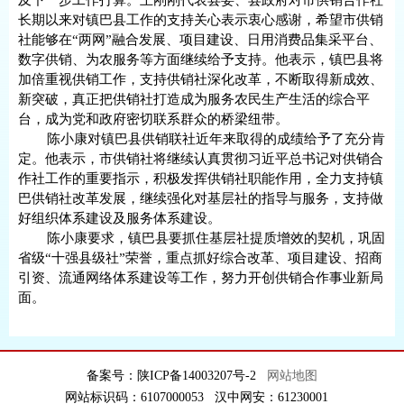
及下一步工作打算。王刚刚代表县委、县政府对市供销合作社
长期以来对镇巴县工作的支持关心表示衷心感谢，希望市供销
社能够在“两网”融合发展、项目建设、日用消费品集采平台、
数字供销、为农服务等方面继续给予支持。他表示，镇巴县将
加倍重视供销工作，支持供销社深化改革，不断取得新成效、
新突破，真正把供销社打造成为服务农民生产生活的综合平
台，成为党和政府密切联系群众的桥梁纽带。
陈小康对镇巴县供销联社近年来取得的成绩给予了充分肯
定。他表示，市供销社将继续认真贯彻习近平总书记对供销合
作社工作的重要指示，积极发挥供销社职能作用，全力支持镇
巴供销社改革发展，继续强化对基层社的指导与服务，支持做
好组织体系建设及服务体系建设。
陈小康要求，镇巴县要抓住基层社提质增效的契机，巩固
省级“十强县级社”荣誉，重点抓好综合改革、项目建设、招商
引资、流通网络体系建设等工作，努力开创供销合作事业新局
面。
备案号：陕ICP备14003207号-2
网站地图
网站标识码：6107000053 汉中网安：61230001