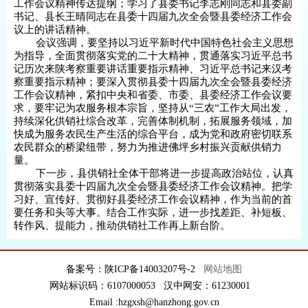
工作会议精神传达提纲；学习了县委书记李志刚同志和县委副
书记、县长王晴同志在县委十四届九次全会暨县委经济工作会
议上的讲话精神。
会议强调，要坚持以习近平新时代中国特色社会主义思想
为指导，全面贯彻落实党的二十大精神，贯通落实习近平总书
记历次来陕考察重要讲话重要指示精神、习近平总书记来汉考
察重要指示精神；要深入贯彻县委十四届九次全会暨县委经济
工作会议精神，紧扣中央和省委、市委、县委经济工作会议要
求，要牢记为农服务根本宗旨，坚持从“三农”工作大局出发，
持续深化供销社综合改革，完善体制机制，拓展服务领域，加
快成为服务农民生产生活的综合平台，成为党和政府密切联系
农民群众的桥梁纽带，努力为推进佛坪乡村振兴贡献供销力
量。
下一步，县供销社全体干部将进一步提高政治站位，认真
贯彻落实县委十四届九次全会暨县委经济工作会议精神。把学
习好、宣传好、贯彻好县委经济工作会议精神，作为当前的首
要任务和头等大事。结合工作实际，进一步找差距、补短板、
转作风、提能力，推动供销社工作再上新台阶。
备案号：陕ICP备14003207号-2
网站地图
网站标识码：6107000053 汉中网安：61230001
Email :hzgxsh@hanzhong.gov.cn