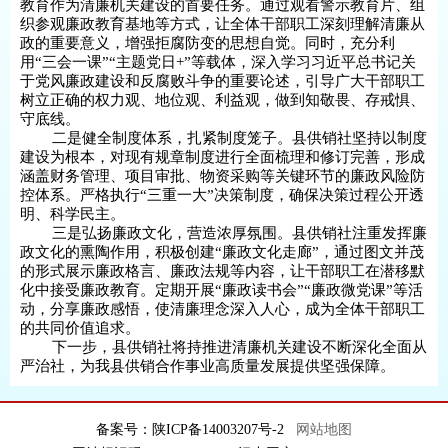
教育作为清廉机关建设的首要任务。通过观看警示教育片、组
织参观廉政教育基地等方式，让全体干部职工深刻理解清廉从
政的重要意义，增强拒腐防变的思想自觉。同时，充分利
用“三会一课”“主题党日+”等载体，深入学习习近平总书记关
于党风廉政建设和反腐败斗争的重要论述，引导广大干部职工
树立正确的权力观、地位观、利益观，做到知敬畏、存戒惧、
守底线。
二是健全制度体系，扎紧制度笼子。县供销社坚持以制度
建设为根本，对现有规章制度进行全面梳理和修订完善，形成
涵盖财务管理、项目审批、物资采购等关键环节的廉政风险防
控体系。严格执行“三重一大”决策制度，确保决策过程公开透
明、科学民主。
三是弘扬廉政文化，营造浓厚氛围。县供销社注重发挥廉
政文化的熏陶作用，积极创建“廉政文化走廊”，通过图文并茂
的形式展示廉政格言、廉政法规等内容，让干部职工在潜移默
化中接受廉政教育。定期开展“廉政读书会”“廉政微党课”等活
动，分享廉政感悟，使清廉理念深入人心，成为全体干部职工
的共同价值追求。
下一步，县供销社将持推进清廉机关建设不断深化全面从
严治社，为我县供销合作事业高质量发展提供坚强保障。
备案号：陕ICP备14003207号-2
网站地图