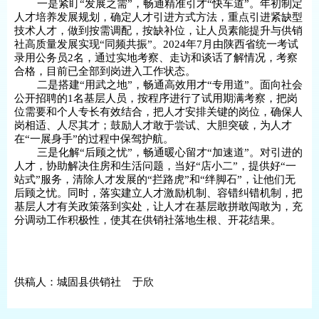
一是紧盯“发展之需”，畅通精准引才“快车道”。年初制定
人才培养发展规划，确定人才引进方式方法，重点引进紧缺型
技术人才，做到按需调配，按缺补位，让人员素能提升与供销
社高质量发展实现“同频共振”。2024年7月由陕西省统一考试
录用公务员2名，通过实地考察、走访和谈话了解情况，考察
合格，目前已全部到岗进入工作状态。
二是搭建“用武之地”，畅通高效用才“专用道”。面向社会
公开招聘的1名基层人员，按程序进行了试用期满考察，把岗
位需要和个人专长有效结合，把人才安排关键的岗位，确保人
岗相适、人尽其才；鼓励人才敢于尝试、大胆突破，为人才
在“一展身手”的过程中保驾护航。
三是化解“后顾之忧”，畅通暖心留才“加速道”。对引进的
人才，协助解决住房和生活问题，当好“店小二”，提供好“一
站式”服务，清除人才发展的“拦路虎”和“绊脚石”，让他们无
后顾之忧。同时，落实建立人才激励机制、容错纠错机制，把
基层人才有关政策落到实处，让人才在基层敢拼敢闯敢为，充
分调动工作积极性，使其在供销社落地生根、开花结果。
供稿人：城固县供销社 于欣