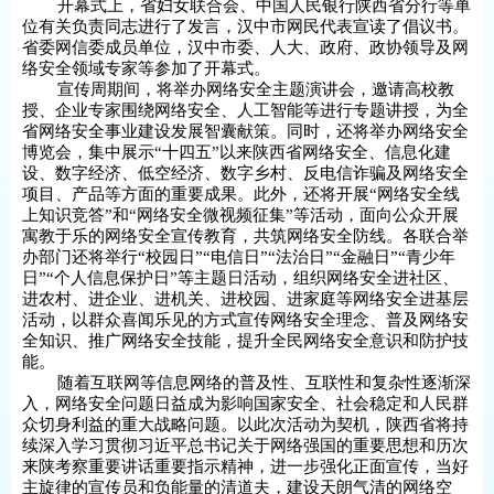
开幕式上，省妇女联合会、中国人民银行陕西省分行等单
位有关负责同志进行了发言，汉中市网民代表宣读了倡议书。
省委网信委成员单位，汉中市委、人大、政府、政协领导及网
络安全领域专家等参加了开幕式。
宣传周期间，将举办网络安全主题演讲会，邀请高校教
授、企业专家围绕网络安全、人工智能等进行专题讲授，为全
省网络安全事业建设发展智囊献策。同时，还将举办网络安全
博览会，集中展示“十四五”以来陕西省网络安全、信息化建
设、数字经济、低空经济、数字乡村、反电信诈骗及网络安全
项目、产品等方面的重要成果。此外，还将开展“网络安全线
上知识竞答”和“网络安全微视频征集”等活动，面向公众开展
寓教于乐的网络安全宣传教育，共筑网络安全防线。各联合举
办部门还将举行“校园日”“电信日”“法治日”“金融日”“青少年
日”“个人信息保护日”等主题日活动，组织网络安全进社区、
进农村、进企业、进机关、进校园、进家庭等网络安全进基层
活动，以群众喜闻乐见的方式宣传网络安全理念、普及网络安
全知识、推广网络安全技能，提升全民网络安全意识和防护技
能。
随着互联网等信息网络的普及性、互联性和复杂性逐渐深
入，网络安全问题日益成为影响国家安全、社会稳定和人民群
众切身利益的重大战略问题。以此次活动为契机，陕西省将持
续深入学习贯彻习近平总书记关于网络强国的重要思想和历次
来陕考察重要讲话重要指示精神，进一步强化正面宣传，当好
主旋律的宣传员和负能量的清道夫，建设天朗气清的网络空