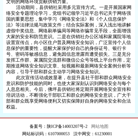
文明的网络环境贡献供销力量。
活动期间，县供销社采用多元宣传方式。一是开展国家网
络安全专题理论学习，党组书记领学习近平总书记关于网络强
国的重要思想，集中学习《网络安全法》和《个人信息保护
法》等法律法规与政策文件；结合实际案例，深入浅出地讲解
虚假中奖信息、网络刷单骗局等网络诈骗常见手段，全面增强
大家的安全和防范意识。二是在供销社办公区域和家属院等地
设置宣传点，向小区住户普及网络安全知识，广泛宣传个人信
息保护的重要性，提醒大家保护好自己的身份证号、银行卡
号、密码等敏感信息，避免因信息泄露而遭受损失。三是充分
发挥工作群、家属院交流群和微信公众号等线上平台作用，定
期推送网络安全知识文章、短视频和最新网络安全案例分析等
内容，引导干部和群众主动学习网络安全知识。
此次宣传活动成效显著，在提升县社干部和群众网络安全
意识和防护技能的同时，也使大家深刻认识到网络安全与每个
人息息相关。今后，佛坪县供销社将定期开展网络安全宣传和
培训活动，不断强化干部职工和群众的网络安全意识，广大干
部和群众既享受网络便利又切实保障好自身的网络安全和合法
权益。
备案号：陕ICP备14003207号-2
网站地图
网站标识码：6107000053 汉中网安：61230001