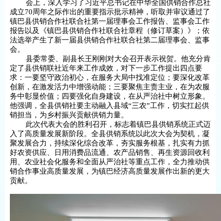
会上，深入学习了习近平总书记在中华全国供销合作总社
成立70周年之际作出的重要指示批示精神，听取并审议通过了
镇巴县供销合作社联合社第一届理事会工作报告、监事会工作
报告以及《镇巴县供销合作社联合社章程（修订草案）》；依
法选举产生了新一届县供销合作社联合社第二届理事会、监事
会。
县委常委、副县长王刚刚对大会召开表示祝贺。他充分肯
定了县供销联社近年来工作成效，对下一步工作提出四点要
求：一要坚守政治初心，在服务大局中找准定位；要深化改革
创新，在激发活力中增强动能；三要聚焦主责主业，在为农服
务中彰显价值；四要强化自身建设，在从严治社中树立形象。
他强调，全县供销社要主动融入县域“三农”工作，切实扛起供
销担当，为乡村振兴贡献供销力量。
此次代表大会的胜利召开，标志着镇巴县供销系统正式迈
入了高质量发展新阶段。全县供销系统以此次大会为契机，凝
聚发展合力，持续深化综合改革，夯实服务根基，扎实有力抓
好农资供应、日用消费品流通、农产品销售、再生资源回收利
用、农业社会化服务和全面从严治社等重点工作，全力推动供
销合作事业高质量发展，为镇巴经济高质量发展作出新的更大
贡献。