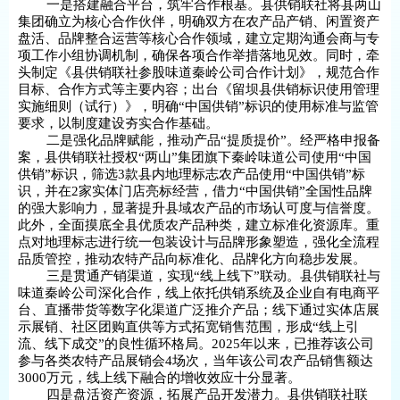
一是搭建融合平台，筑牢合作根基。县供销联社将县两山
集团确立为核心合作伙伴，明确双方在农产品产销、闲置资产
盘活、品牌整合运营等核心合作领域，建立定期沟通会商与专
项工作小组协调机制，确保各项合作举措落地见效。同时，牵
头制定《县供销联社参股味道秦岭公司合作计划》，规范合作
目标、合作方式等主要内容；出台《留坝县供销标识使用管理
实施细则（试行）》，明确“中国供销”标识的使用标准与监管
要求，以制度建设夯实合作基础。
二是强化品牌赋能，推动产品“提质提价”。经严格申报备
案，县供销联社授权“两山”集团旗下秦岭味道公司使用“中国
供销”标识，筛选3款县内地理标志农产品使用“中国供销”标
识，并在2家实体门店亮标经营，借力“中国供销”全国性品牌
的强大影响力，显著提升县域农产品的市场认可度与信誉度。
此外，全面摸底全县优质农产品种类，建立标准化资源库。重
点对地理标志进行统一包装设计与品牌形象塑造，强化全流程
品质管控，推动农特产品向标准化、品牌化方向稳步发展。
三是贯通产销渠道，实现“线上线下”联动。县供销联社与
味道秦岭公司深化合作，线上依托供销系统及企业自有电商平
台、直播带货等数字化渠道广泛推介产品；线下通过实体店展
示展销、社区团购直供等方式拓宽销售范围，形成“线上引
流、线下成交”的良性循环格局。2025年以来，已推荐该公司
参与各类农特产品展销会4场次，当年该公司农产品销售额达
3000万元，线上线下融合的增收效应十分显著。
四是盘活资产资源，拓展产品开发潜力。县供销联社联