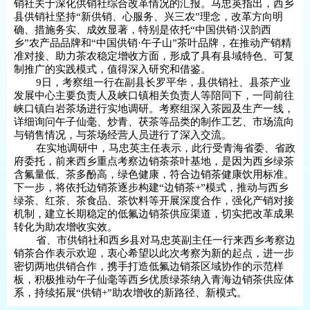
销社关于深化供销社综合改革情况的汇报。马忠英指出，西乡
县供销社坚持“新供销、心服务、兴三农”理念，改革方向明
确、措施务实、成效显著，特别是依托“中国供销·汉韵西
乡”农产品品牌和“中国供销·午子山”茶叶品牌，在推动产销精
准对接、助力茶农稳定增收方面，形成了具有县域特色、可复
制推广的实践模式，值得深入研究和借鉴。
9日，考察组一行在副县长罗平华，县供销社、县茶产业
发展中心主要负责人及峡口镇相关负责人等陪同下，一同前往
峡口镇白岩茶场进行实地调研。考察组深入茶园及生产一线，
详细询问午子仙毫、炒青、茯茶等品类的制作工艺、市场流向
与销售情况，与茶场经营人员进行了深入交流。
在实地调研中，马忠英主任表示，此行受青海省委、省政
府委托，前来西乡重点考察边销茶茶叶基地，是因为西乡绿茶
含氟量低、茶多酚高，绿色健康，符合边销茶健康饮用标准。
下一步，将依托边销茶逐步构建“边销茶+”模式，推动与西乡
绿茶、红茶、茶食品、茶饮料等开展深度合作，强化产销对接
机制，建立长期稳定的低氟边销茶供应渠道，切实把改革成果
转化为助农增收实效。
省、市供销社和西乡县对马忠英副主任一行来西乡考察边
销茶合作表示欢迎，衷心希望以此次考察为新的起点，进一步
密切两地供销合作，携手打造低氟边销茶区域协作的示范样
板，积极推动午子仙毫等西乡优质绿茶纳入青海边销茶供应体
系，持续拓展“供销+”助农增收的新路径、新模式。