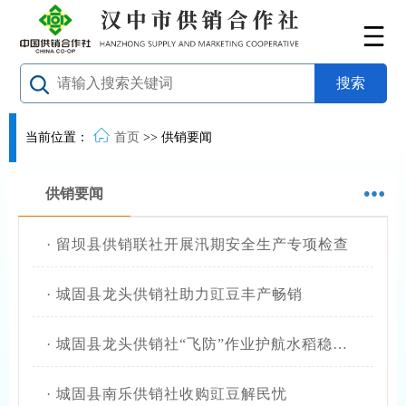
当前位置：
首页
>>
供销要闻
供销要闻
·
留坝县供销联社开展汛期安全生产专项检查
·
城固县龙头供销社助力豇豆丰产畅销
·
城固县龙头供销社“飞防”作业护航水稻稳产增收
·
城固县南乐供销社收购豇豆解民忧