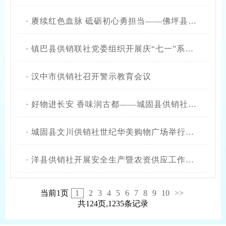
·
赓续红色血脉 砥砺初心勇担当——佛坪县供销社开展“庆七一”主题党日活动
·
镇巴县供销联社党委组织开展庆“七一”系列活动
·
汉中市供销社召开警示教育会议
·
好物进长安 香味润古都——城固县供销社农特产品展销馆西安店盛大开业
·
城固县文川供销社世纪华美购物广场举行消防演练
·
洋县供销社开展安全生产暨农资供应工作检查
当前1页
1
2
3
4
5
6
7
8
9
10
>>
共124页,1235条记录